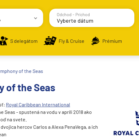
Odchod - Príchod
y
avy
S delegátom
Fly & Cruise
Prémium
ymphony of the Seas
 of the Seas
alsko
e
sť:
Royal Caribbean International
 Seas - spustená na vodu v apríli 2018 ako
loď na svete.
dvojica hercov Carlos a Alexa PenaVega, a ich
ean