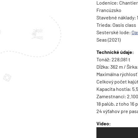
Lodenice: Chantiers
Island
Francúzsko
Nórske fjordy
Stavebné náklady: 1
Nórske fjordy a Pobalt
Trieda: Oasis class
Sesterské lode:
Oa
Pobaltie
Seas (2021)
Severná Európa
Technické údaje:
Severozápadná Európa
Tonáž: 228.081 t
Britské ostrovy a Írsko
Dĺžka: 362 m / Šírka
Maximálna rýchlosť
Pobrežie Európy
Celkový počet kajút
Severozápadná Európ
Kapacita hostia: 5
Zamestnanci: 2.10
Kanárske ostrovy, Madei
18 palúb, z toho 16 
Azorské ostrovy
24 výťahov pre pas
Kanárske ostrovy
Video:
Kanárske ostrovy a Ma