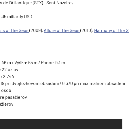
 de l'Atlantique (STX) - Sant Nazaire,
,35 miliardy USD
ie
sis of the Seas
(2009),
Allure of the Seas
(2010),
Harmony of the 
: 46 m / Výška: 65 m / Ponor: 9,1 m
: 22 uzlov
: 2.744
a
.518 pri dvojlôžkovom obsadení / 6.370 pri maximálnom obsadení
0 osôb
ra a Maroko
pre pasažierov
ažierov
deira