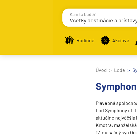
Kam to bude?
Všetky destinácie a prístav
Destinácie
Príst
Rodinné
Akciové
Stredomorie
Úvod
Lode
S
Stredomorie
Symphony
Stredomorie a Portug
Východné Stredomori
Plavebná spoločno
Západné Stredomorie
Loď Symphony of the
aktuálne najväčšia 
Severná Európa
Kmotra: manželská 
Grónsko
17-mesačný syn Oc