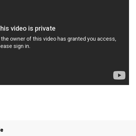
ka
rika
o
de