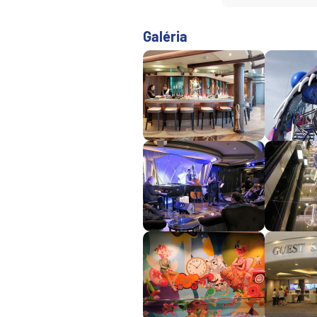
Južná Amerika
Arabský polostrov
Galéria
Červené more
Emiráty a Perzský záliv
Ázia
Ázia
India
Japonsko
Juhovýchodná Ázia
Austrália a Nový Zéland
Austrália a Nový Zélan
Afrika a Indický oceán
Afrika
Indický oceán