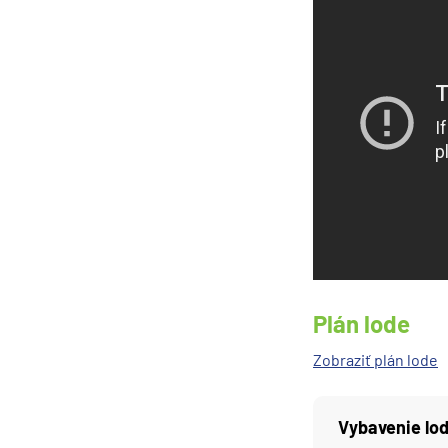
Karibik a Stredná Ameri
Bahamy
Bermudy
Južný Karibik
Kalifornia a Mexiko
Karibik a Stredná Ame
Východný Karibik
Západný Karibik
Severná Amerika
Aljaška
Plán lode
Kanada a Nové Anglick
Zobraziť plán lode
Západné pobrežie USA
Južná Amerika
Vybavenie lo