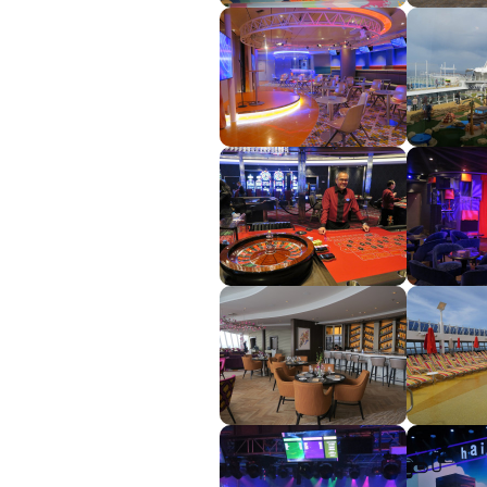
Seychely a Maurícius
Havaj a Južný Pacifik
Havajské ostrovy
Tahiti a Južný Pacifik
Repozičné plavby
Repozičné plavby
Transatlantické plavby
⇆ Panamský kanál
⇆ Pobrežie Európy
⇆ Suezský prieplav
Plavby okolo sveta
Plavba okolo sveta - 
Plavby okolo sveta