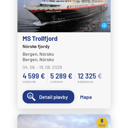
MS Trollfjord
Nórske fjordy
Bergen, Nórsko
Bergen, Nórsko
04. 08. - 19. 08. 2026
4 599 €
5 289 €
12 325 €
vnútorná
s oknom
balkónová
Detail plavby
Mapa
8
nocí