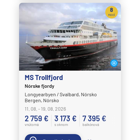
8
nocí
MS Trollfjord
Nórske fjordy
Longyearbyen / Svalbard, Nórsko
Bergen, Nórsko
11. 08. - 19. 08. 2026
2 759 €
3 173 €
7 395 €
vnútorná
s oknom
balkónová