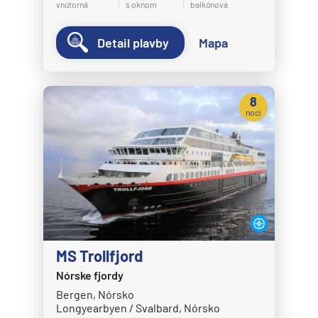
vnútorná
s oknom
balkónová
Detail plavby
Mapa
8
nocí
MS Trollfjord
Nórske fjordy
Bergen, Nórsko
Longyearbyen / Svalbard, Nórsko