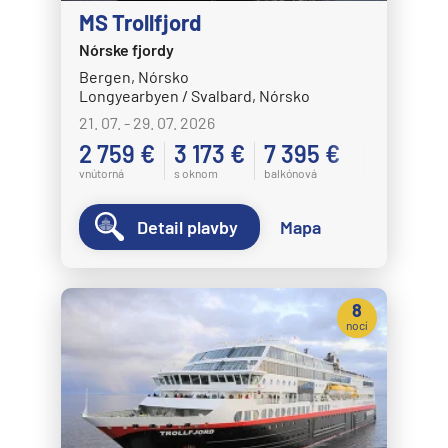
MS Trollfjord
Nórske fjordy
Bergen, Nórsko
Longyearbyen / Svalbard, Nórsko
21. 07. - 29. 07. 2026
2 759 €
3 173 €
7 395 €
vnútorná
s oknom
balkónová
Detail plavby
Mapa
8
nocí