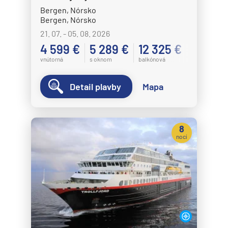
Bergen, Nórsko
Bergen, Nórsko
21. 07. - 05. 08. 2026
4 599 €
5 289 €
12 325 €
vnútorná
s oknom
balkónová
Detail plavby
Mapa
8
nocí