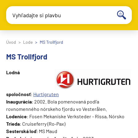
Vyhľadajte si plavbu
Úvod
Lode
MS Trollfjord
MS Trollfjord
Lodná
spoločnosť
:
H
urtigruten
Inaugurácia
: 2002. Bola pomenovaná podľa
rovnomenného nórskeho fjordu vo Vesterålen.
Lodenice
: Fosen Mekaniske Verksteder - Rissa, Nórsko
Trieda
: Cruiseferry (Ro-Pax)
Sesterská loď
: MS Maud