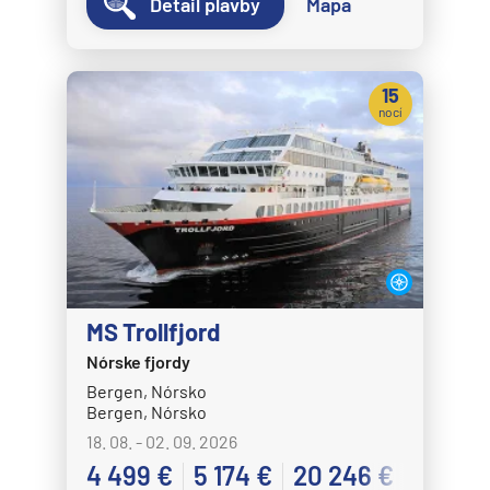
Detail plavby
Mapa
15
nocí
MS Trollfjord
Nórske fjordy
Bergen, Nórsko
Bergen, Nórsko
18. 08. - 02. 09. 2026
4 499 €
5 174 €
20 246 €