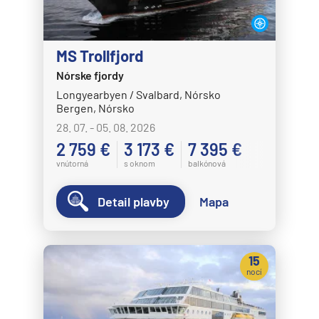
MS Trollfjord
Nórske fjordy
Longyearbyen / Svalbard, Nórsko
Bergen, Nórsko
28. 07. - 05. 08. 2026
2 759 €
3 173 €
7 395 €
vnútorná
s oknom
balkónová
Detail plavby
Mapa
15
nocí