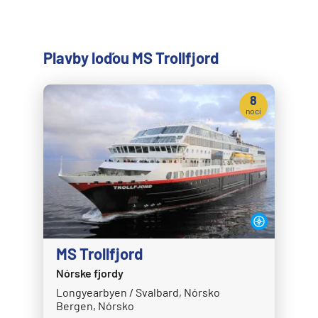
Plavby loďou MS Trollfjord
8
nocí
MS Trollfjord
Nórske fjordy
Longyearbyen / Svalbard, Nórsko
Bergen, Nórsko