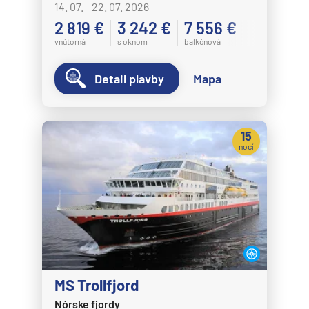
14. 07. - 22. 07. 2026
2 819 €
3 242 €
7 556 €
vnútorná
s oknom
balkónová
Detail plavby
Mapa
15
nocí
MS Trollfjord
Nórske fjordy