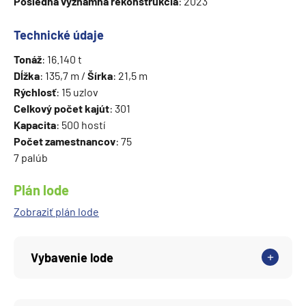
Posledná významná rekonštrukcia
: 2023
Technické údaje
Tonáž
: 16.140 t
Dĺžka
: 135,7 m /
Šírka
: 21,5 m
Rýchlosť
: 15 uzlov
Celkový počet kajút
: 301
Kapacita
: 500 hostí
Počet zamestnancov
: 75
7 palúb
Plán lode
Zobraziť plán lode
Vybavenie lode