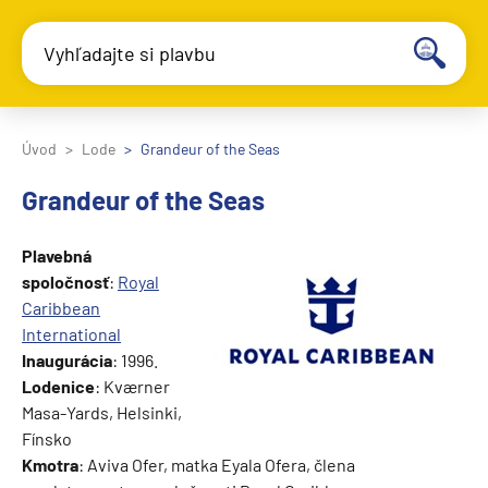
Vyhľadajte si plavbu
Úvod
Lode
Grandeur of the Seas
Grandeur of the Seas
Plavebná
spoločnosť
:
Royal
Caribbean
International
Inaugurácia
: 1996.
Lodenice
: Kværner
Masa-Yards, Helsinki,
Fínsko
Kmotra
: Aviva Ofer, matka Eyala Ofera, člena