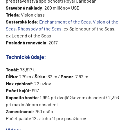
predstavenstva spoločnosti Royal Caribbean
Stavebné náklady
: 280 miliónov USD
Trieda
: Vision class
Sesterské lode
:
Enchantment of the Seas
,
Vision of the
Seas
,
Rhapsody of the Seas
, ex Splendour of the Seas,
ex Legend of the Seas
Posledná renovácia
: 2017
Technické údaje:
Tonáž
: 73.817 t
Dĺžka
: 279 m /
Šírka
: 32 m /
Ponor
: 7,82 m
Max.rýchlosť
: 22 uzlov
Počet kajút
: 997
Kapacita hostia
: 1.994 pri dvojlôžkovom obsadení / 2.393
pri maximálnom obsadení
Zamestnanci
: 760 osôb
Počet palúb: 12, z toho 11 pre pasažierov