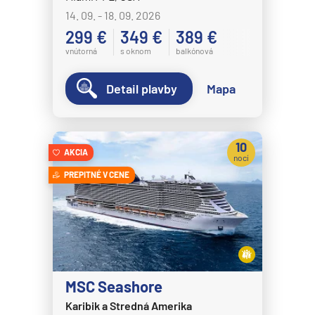
MS Nordnorge
14. 09. - 18. 09. 2026
MS Nordstjernen
299 €
349 €
389 €
MS Otto Sverdrup
vnútorná
s oknom
balkónová
MS Polarlys
Detail plavby
Mapa
MS Richard With
MS Trollfjord
10
MS Vesteralen
AKCIA
nocí
MSC Cruises
PREPITNÉ V CENE
MSC Armonia
MSC Bellissima
MSC Divina
MSC Euribia
MSC Seashore
MSC Fantasia
Karibik a Stredná Amerika