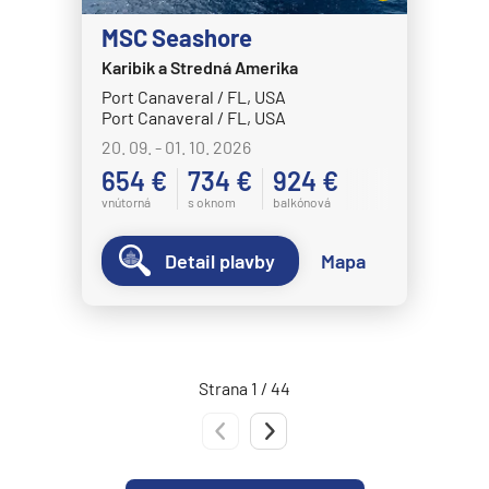
Norwegian Epic
MSC Seashore
Norwegian Escape
Karibik a Stredná Amerika
Port Canaveral / FL, USA
Norwegian Gem
Port Canaveral / FL, USA
Norwegian Getaway
20. 09. - 01. 10. 2026
Norwegian Jade
654 €
734 €
924 €
vnútorná
s oknom
balkónová
Norwegian Jewel
Norwegian Joy
Detail plavby
Mapa
Norwegian Luna
Norwegian Pearl
Norwegian Prima
Strana 1 / 44
Norwegian Sky
Predchádzajúca strana
Nasledujúca strana
Norwegian Spirit
Norwegian Star