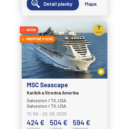
Detail plavby
Mapa
Disney Wish
Disney Wonder
Explora Journeys
7
AKCIA
nocí
Explora I
PREPITNÉ V CENE
Explora II
Explora III
Explora IV
Explora V
MSC Seascape
Explora VI
Karibik a Stredná Amerika
Hapag-Lloyd Cruises
Galveston / TX, USA
HANSEATIC inspiration
Galveston / TX, USA
13. 09. - 20. 09. 2026
HANSEATIC nature
424 €
504 €
594 €
HANSEATIC spirit
vnútorná
s oknom
balkónová