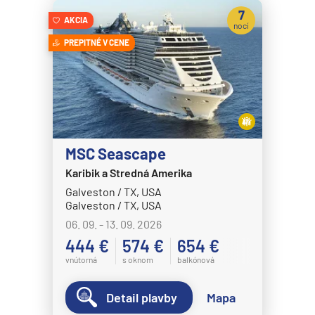
Celestyal Journey
7
AKCIA
Celestyal Olympia
nocí
PREPITNÉ V CENE
Costa Cruises
Costa Deliziosa
Costa Diadema
Costa Fascinosa
Costa Favolosa
MSC Seascape
Costa Fortuna
Karibik a Stredná Amerika
Galveston / TX, USA
Costa Pacifica
Galveston / TX, USA
Costa Serena
06. 09. - 13. 09. 2026
Costa Smeralda
444 €
574 €
654 €
vnútorná
s oknom
balkónová
Costa Toscana
Crystal Cruises
Detail plavby
Mapa
Crystal Serenity