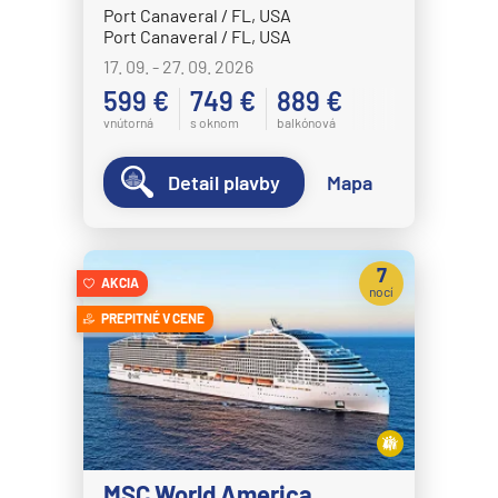
MSC Grandiosa
Port Canaveral / FL, USA
Port Canaveral / FL, USA
MSC Lirica
17. 09. - 27. 09. 2026
MSC Magnifica
599 €
749 €
889 €
MSC Meraviglia
vnútorná
s oknom
balkónová
MSC Musica
Detail plavby
Mapa
MSC Opera
MSC Orchestra
MSC Poesia
7
AKCIA
nocí
MSC Preziosa
PREPITNÉ V CENE
MSC Seascape
MSC Seashore
MSC Seaside
MSC Seaview
MSC World America
MSC Sinfonia