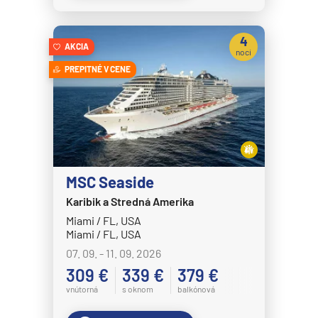
Crystal Symphony
4
Cunard Line
AKCIA
noci
Queen Anne
PREPITNÉ V CENE
Queen Elizabeth
Queen Mary 2
Queen Victoria
Disney Cruise Line
MSC Seaside
Disney Adventure
Karibik a Stredná Amerika
Disney Destiny
Miami / FL, USA
Miami / FL, USA
Disney Dream
07. 09. - 11. 09. 2026
Disney Fantasy
309 €
339 €
379 €
Disney Magic
vnútorná
s oknom
balkónová
Disney Treasure