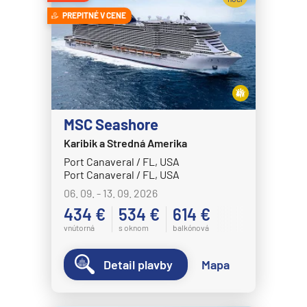
Celebrity Eclipse
Expedičné plavby
PREPITNÉ V CENE
Celebrity Edge
Antarktída
Celebrity Equinox
Arktída
Celebrity Flora
Expedičné plavby
Celebrity Infinity
Galapágy
Celebrity Millennium
MSC Seashore
Potvrdiť
Karibik a Stredná Amerika
Celebrity Reflection®
Port Canaveral / FL, USA
Celebrity Silhouette®
Port Canaveral / FL, USA
Celebrity Solstice®
06. 09. - 13. 09. 2026
434 €
534 €
614 €
Celebrity Summit®
vnútorná
s oknom
balkónová
Celebrity Xcel℠
Celestyal Cruises
Detail plavby
Mapa
Celestyal Discovery