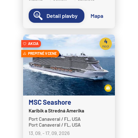
MS Bremen
Detail plavby
Mapa
MS Europa
MS Europa 2
Holland America Line
4
AKCIA
noci
MS Eurodam
PREPITNÉ V CENE
MS Koningsdam
MS Nieuw Amsterdam
MS Nieuw Statendam
MS Noordam
MS Oosterdam
MSC Seashore
MS Rotterdam
Karibik a Stredná Amerika
Port Canaveral / FL, USA
MS Volendam
Port Canaveral / FL, USA
MS Westerdam
13. 09. - 17. 09. 2026