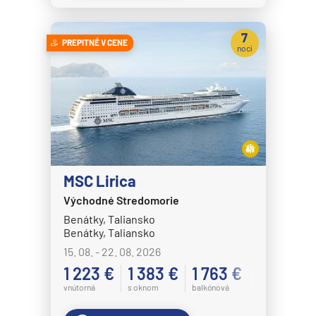
7
PREPITNÉ V CENE
nocí
MSC Lirica
Východné Stredomorie
Benátky, Taliansko
Benátky, Taliansko
15. 08. - 22. 08. 2026
1 223 €
1 383 €
1 763 €
vnútorná
s oknom
balkónová