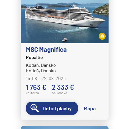
MSC Magnifica
Pobaltie
Kodaň, Dánsko
Kodaň, Dánsko
15. 08. - 22. 08. 2026
1 763 €
2 333 €
vnútorná
balkónová
Detail plavby
Mapa