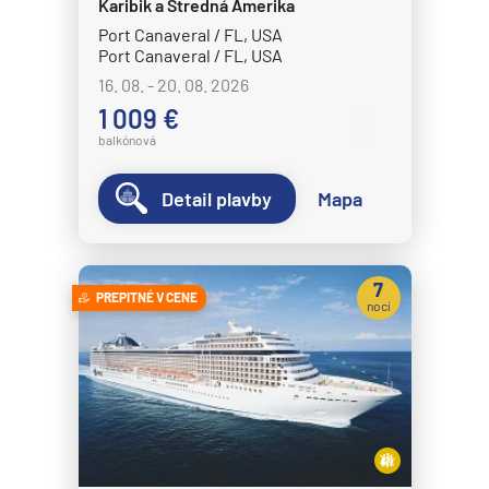
Karibik a Stredná Amerika
Port Canaveral / FL, USA
Port Canaveral / FL, USA
16. 08. - 20. 08. 2026
1 009 €
balkónová
Detail plavby
Mapa
7
PREPITNÉ V CENE
nocí