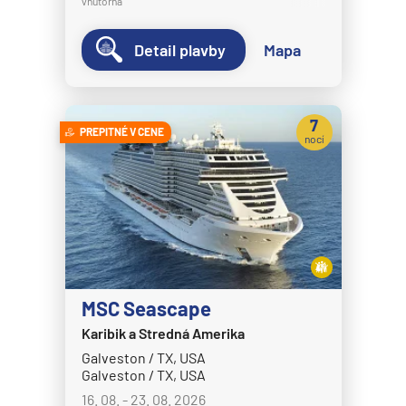
vnútorná
Detail plavby
Mapa
7
PREPITNÉ V CENE
nocí
MSC Seascape
Karibik a Stredná Amerika
Galveston / TX, USA
Galveston / TX, USA
16. 08. - 23. 08. 2026