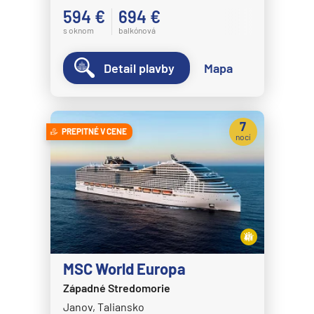
594 €
694 €
s oknom
balkónová
Detail plavby
Mapa
7
PREPITNÉ V CENE
nocí
MSC World Europa
Západné Stredomorie
Janov, Taliansko