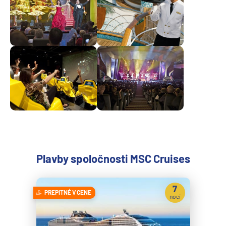
Plavby spoločnosti MSC Cruises
7
PREPITNÉ V CENE
nocí