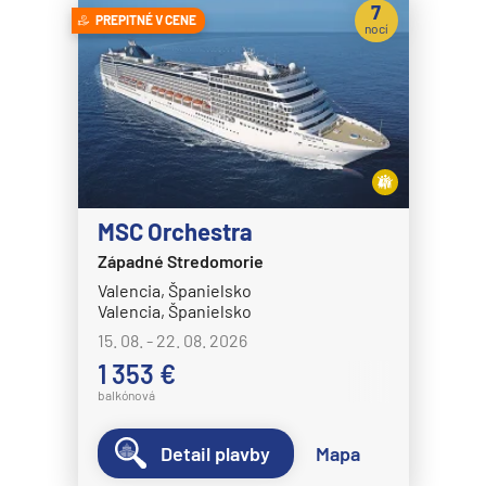
7
PREPITNÉ V CENE
nocí
MSC Orchestra
Západné Stredomorie
Valencia, Španielsko
Valencia, Španielsko
15. 08. - 22. 08. 2026
1 353 €
balkónová
Detail plavby
Mapa