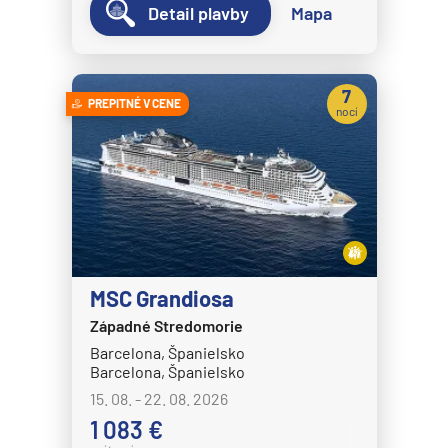
Detail plavby
Mapa
7
PREPITNÉ V CENE
nocí
MSC Grandiosa
Západné Stredomorie
Barcelona, Španielsko
Barcelona, Španielsko
15. 08. - 22. 08. 2026
1 083 €