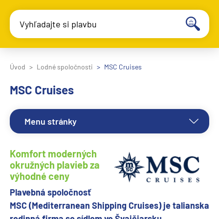
Vyhľadajte si plavbu
Úvod
Lodné spoločnosti
MSC Cruises
MSC Cruises
Menu stránky
Komfort moderných
okružných plavieb za
výhodné ceny
Plavebná spoločnosť
MSC (Mediterranean Shipping Cruises) je talianska
rodinná firma so sídlom vo Švajčiarsku.