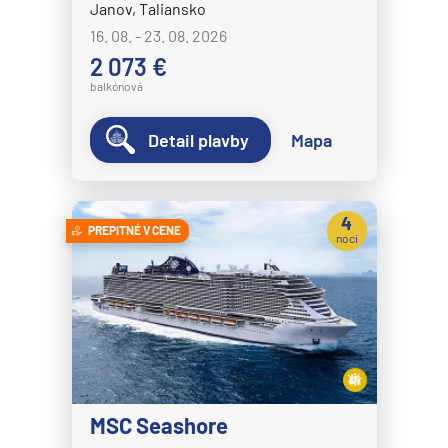
Janov, Taliansko
16. 08. - 23. 08. 2026
2 073 €
balkónová
Detail plavby
Mapa
4
PREPITNÉ V CENE
noci
MSC Seashore