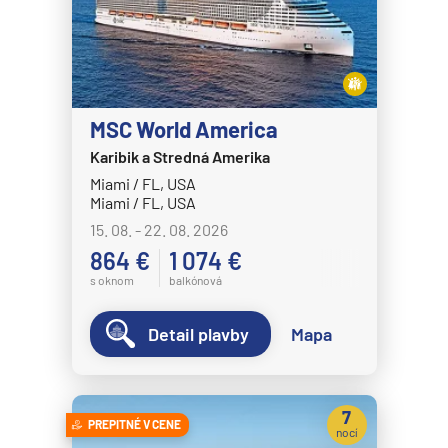
MSC World America
Karibik a Stredná Amerika
Miami / FL, USA
Miami / FL, USA
15. 08. - 22. 08. 2026
864 €
1 074 €
s oknom
balkónová
Detail plavby
Mapa
7
PREPITNÉ V CENE
nocí