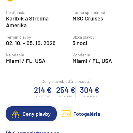
Destinácia
Lodná spoločnosť
Karibik a Stredná
MSC Cruises
Amerika
Termín plavby
Dĺžka plavby
02. 10. - 05. 10. 2026
3 noci
Nalodenie
Vylodenie
Miami / FL, USA
Miami / FL, USA
Ceny plavieb od (na osobu):
214 €
254 €
304 €
vnútorná
s oknom
balkónová
Ceny plavby
Fotogaléria