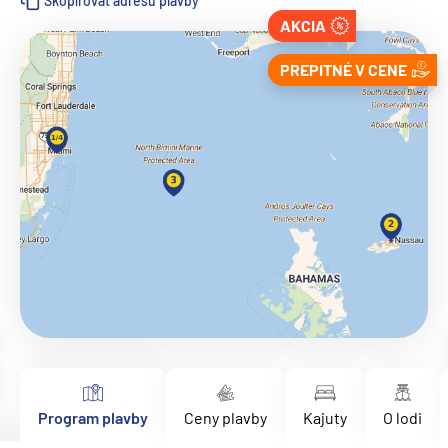
Skopírovať adresu plavby
AKCIA
PREPITNÉ V CENE
Program plavby
Ceny plavby
Kajuty
O lodi